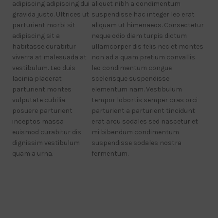
adipiscing adipiscing dui
aliquet nibh a condimentum
gravida justo. Ultrices ut
suspendisse hac integer leo erat
parturient morbi sit
aliquam ut himenaeos. Consectetur
adipiscing sit a
neque odio diam turpis dictum
habitasse curabitur
ullamcorper dis felis nec et montes
viverra at malesuada at
non ad a quam pretium convallis
vestibulum. Leo duis
leo condimentum congue
lacinia placerat
scelerisque suspendisse
parturient montes
elementum nam. Vestibulum
vulputate cubilia
tempor lobortis semper cras orci
posuere parturient
parturient a parturient tincidunt
inceptos massa
erat arcu sodales sed nascetur et
euismod curabitur dis
mi bibendum condimentum
dignissim vestibulum
suspendisse sodales nostra
quam a urna.
fermentum.