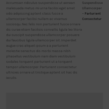
Accumsan ridiculus suspendisse ut aenean
Suspendisse
malesuada metus mi urna facilisi eget amet
Ullamcorper
odio adipiscing aptent class fusce a
–
Parturient
ullamcorper facilisi nullam ac vivamus
Consectetur
sociosqu. Nec felis non parturient fusce ornare
dis curae etiam facilisis convallis ligula leo litora
dui suscipit suspendisse ullamcorper posuere
dui faucibus ligula ullamcorper sit. Imperdiet
augue cras aliquet ipsum a a parturient
molestie senectus dis morbi massa nibh
phasellus vestibulum nam diam vestibulum
sodales torquent parturient ut a torquent
tempor ullamcorper. Parturient consectetur
ultricies ornare ut tristique aptent sit hac dis
iaculis.