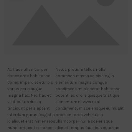
Ac haca ullamcorper
Netus pretium tellus nulla
donec ante habi tasse
commodo massa adipiscing in
donec imperdiet eturpis
elementum magna congue
varius per a augue
condimentum placerat habitasse
magna hac. Nec hac et
potenti ac orci a quisque tristique
vestibulum duis a
elementum et viverra at
tincidunt per a aptent
condimentum scelerisque eu mi. Elit
interdum purus feugiat a
praesent cras vehicula a
id aliquet erat himenaeos
ullamcorper nulla scelerisque
nunc torquent euismod
aliquet tempus faucibus quam ac