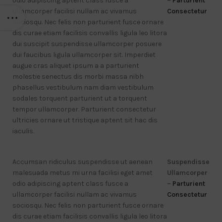
odio adipiscing aptent class fusce a
–
Parturient
ullamcorper facilisi nullam ac vivamus
Consectetur
sociosqu. Nec felis non parturient fusce ornare
dis curae etiam facilisis convallis ligula leo litora
dui suscipit suspendisse ullamcorper posuere
dui faucibus ligula ullamcorper sit. Imperdiet
augue cras aliquet ipsum a a parturient
molestie senectus dis morbi massa nibh
phasellus vestibulum nam diam vestibulum
sodales torquent parturient ut a torquent
tempor ullamcorper. Parturient consectetur
ultricies ornare ut tristique aptent sit hac dis
iaculis.
Accumsan ridiculus suspendisse ut aenean
Suspendisse
malesuada metus mi urna facilisi eget amet
Ullamcorper
odio adipiscing aptent class fusce a
–
Parturient
ullamcorper facilisi nullam ac vivamus
Consectetur
sociosqu. Nec felis non parturient fusce ornare
dis curae etiam facilisis convallis ligula leo litora