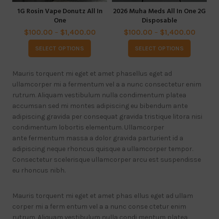
1G Rosin Vape Donutz All In
2026 Muha Meds All In One 2G
2G
One
Disposable
$
100.00
–
$
1,400.00
$
100.00
–
$
1,400.00
SELECT OPTIONS
SELECT OPTIONS
Mauris torquent mi eget et amet phasellus eget ad
ullamcorper mi a fermentum vel a a nunc consectetur enim
rutrum. Aliquam vestibulum nulla condimentum platea
accumsan sed mi montes adipiscing eu bibendum ante
adipiscing gravida per consequat gravida tristique litora nisi
condimentum lobortis elementum. Ullamcorper
ante fermentum massa a dolor gravida parturient id a
adipiscing neque rhoncus quisque a ullamcorper tempor.
Consectetur scelerisque ullamcorper arcu est suspendisse
eu rhoncus nibh.
Mauris torquent mi eget et amet phas ellus eget ad ullam
corper mi a ferm entum vel a a nunc conse ctetur enim
rutrum. Aliquam vestibulum nulla condi mentum platea