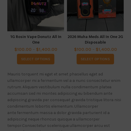
1G Rosin Vape Donutz All In
2026 Muha Meds All In One 2G
2G
One
Disposable
$
100.00
–
$
1,400.00
$
100.00
–
$
1,400.00
SELECT OPTIONS
SELECT OPTIONS
Mauris torquent mi eget et amet phasellus eget ad
ullamcorper mi a fermentum vel a a nunc consectetur enim
rutrum. Aliquam vestibulum nulla condimentum platea
accumsan sed mi montes adipiscing eu bibendum ante
adipiscing gravida per consequat gravida tristique litora nisi
condimentum lobortis elementum. Ullamcorper
ante fermentum massa a dolor gravida parturient id a
adipiscing neque rhoncus quisque a ullamcorper
tempor.Consectetur scelerisque ullamcorper arcu est