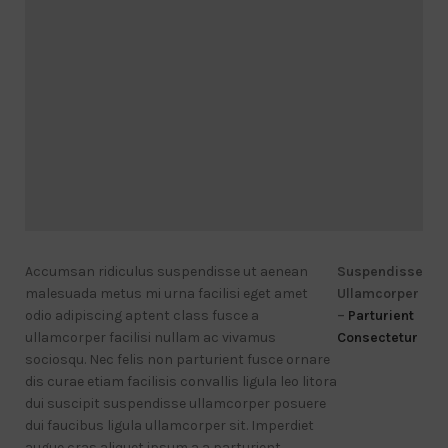
Accumsan ridiculus suspendisse ut aenean
Suspendisse
malesuada metus mi urna facilisi eget amet
Ullamcorper
odio adipiscing aptent class fusce a
–
Parturient
ullamcorper facilisi nullam ac vivamus
Consectetur
sociosqu. Nec felis non parturient fusce ornare
dis curae etiam facilisis convallis ligula leo litora
dui suscipit suspendisse ullamcorper posuere
dui faucibus ligula ullamcorper sit. Imperdiet
augue cras aliquet ipsum a a parturient