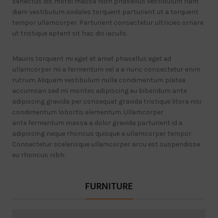
senectus dis morbi massa nibh phasellus vestibulum nam
diam vestibulum sodales torquent parturient ut a torquent
tempor ullamcorper. Parturient consectetur ultricies ornare
ut tristique aptent sit hac dis iaculis.
Mauris torquent mi eget et amet phasellus eget ad
ullamcorper mi a fermentum vel a a nunc consectetur enim
rutrum. Aliquam vestibulum nulla condimentum platea
accumsan sed mi montes adipiscing eu bibendum ante
adipiscing gravida per consequat gravida tristique litora nisi
condimentum lobortis elementum. Ullamcorper
ante fermentum massa a dolor gravida parturient id a
adipiscing neque rhoncus quisque a ullamcorper tempor.
Consectetur scelerisque ullamcorper arcu est suspendisse
eu rhoncus nibh.
FURNITURE