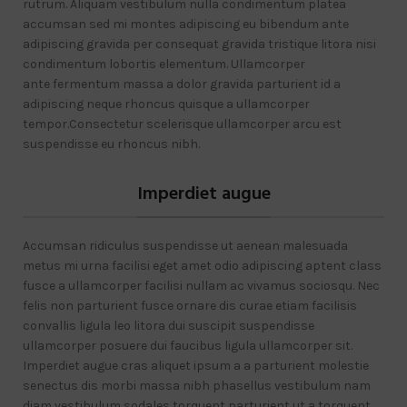
rutrum. Aliquam vestibulum nulla condimentum platea
accumsan sed mi montes adipiscing eu bibendum ante
adipiscing gravida per consequat gravida tristique litora nisi
condimentum lobortis elementum. Ullamcorper
ante fermentum massa a dolor gravida parturient id a
adipiscing neque rhoncus quisque a ullamcorper
tempor.Consectetur scelerisque ullamcorper arcu est
suspendisse eu rhoncus nibh.
Imperdiet augue
Accumsan ridiculus suspendisse ut aenean malesuada
metus mi urna facilisi eget amet odio adipiscing aptent class
fusce a ullamcorper facilisi nullam ac vivamus sociosqu. Nec
felis non parturient fusce ornare dis curae etiam facilisis
convallis ligula leo litora dui suscipit suspendisse
ullamcorper posuere dui faucibus ligula ullamcorper sit.
Imperdiet augue cras aliquet ipsum a a parturient molestie
senectus dis morbi massa nibh phasellus vestibulum nam
diam vestibulum sodales torquent parturient ut a torquent