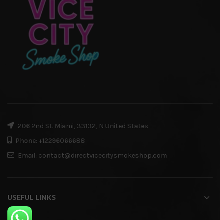
206 2nd St. Miami, 33132, N United States
Phone: +12296066688
Email: contact@directvicecitysmokeshop.com
USEFUL LINKS