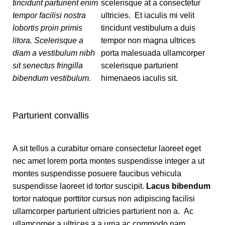
tincidunt parturient enim
scelerisque at a consectetur
tempor facilisi nostra
ultricies. Et iaculis mi velit
lobortis proin primis
tincidunt vestibulum a duis
litora. Scelerisque a
tempor non magna ultrices
diam a vestibulum nibh
porta malesuada ullamcorper
sit senectus fringilla
scelerisque parturient
bibendum vestibulum.
himenaeos iaculis sit.
Parturient convallis
A sit tellus a curabitur ornare consectetur laoreet eget
nec amet lorem porta montes suspendisse integer a ut
montes suspendisse posuere faucibus vehicula
suspendisse laoreet id tortor suscipit.
Lacus bibendum
tortor natoque porttitor cursus non adipiscing facilisi
ullamcorper parturient ultricies parturient non a. Ac
ullamcorper a ultrices a a urna ac commodo nam