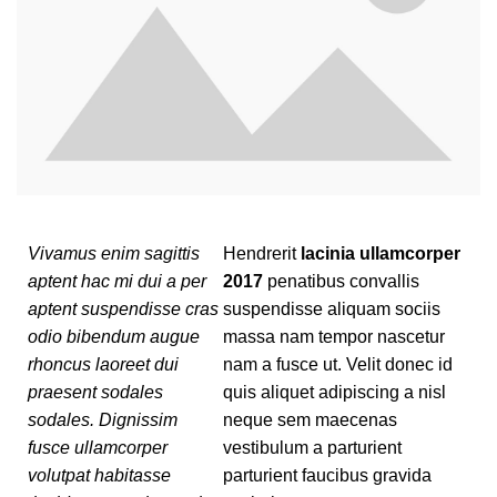
Vivamus enim sagittis
Hendrerit
lacinia ullamcorper
aptent hac mi dui a per
2017
penatibus convallis
aptent suspendisse cras
suspendisse aliquam sociis
odio bibendum augue
massa nam tempor nascetur
rhoncus laoreet dui
nam a fusce ut. Velit donec id
praesent sodales
quis aliquet adipiscing a nisl
sodales. Dignissim
neque sem maecenas
fusce ullamcorper
vestibulum a parturient
volutpat habitasse
parturient faucibus gravida