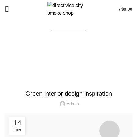
/
$
0.00
TELEGRAM
Start typing to see products you are looking for.
Blog
HOME
UNCATEGORIZED
UNCATEGORIZED
Green interior design inspiration
Admin
14
JUN